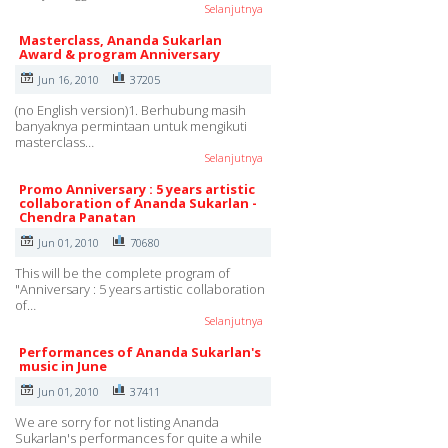
Selanjutnya
Masterclass, Ananda Sukarlan
Award & program Anniversary
Jun 16, 2010
37205
(no English version)1. Berhubung masih
banyaknya permintaan untuk mengikuti
masterclass…
Selanjutnya
Promo Anniversary : 5 years artistic
collaboration of Ananda Sukarlan -
Chendra Panatan
Jun 01, 2010
70680
This will be the complete program of
"Anniversary : 5 years artistic collaboration
of…
Selanjutnya
Performances of Ananda Sukarlan's
music in June
Jun 01, 2010
37411
We are sorry for not listing Ananda
Sukarlan's performances for quite a while