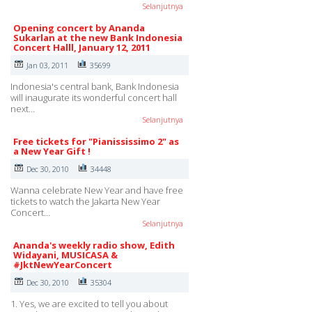
Selanjutnya
Opening concert by Ananda
Sukarlan at the new Bank Indonesia
Concert Halll, January 12, 2011
Jan 03, 2011
35699
Indonesia's central bank, Bank Indonesia
will inaugurate its wonderful concert hall
next…
Selanjutnya
Free tickets for "Pianississimo 2" as
a New Year Gift !
Dec 30, 2010
34448
Wanna celebrate New Year and have free
tickets to watch the Jakarta New Year
Concert…
Selanjutnya
Ananda's weekly radio show, Edith
Widayani, MUSICASA &
#JktNewYearConcert
Dec 30, 2010
35304
1. Yes, we are excited to tell you about