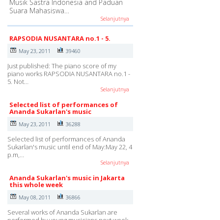
Musik Sastra Indonesia and Paduan
Suara Mahasiswa…
Selanjutnya
RAPSODIA NUSANTARA no.1 - 5.
May 23, 2011
39460
Just published: The piano score of my
piano works RAPSODIA NUSANTARA no.1 -
5. Not…
Selanjutnya
Selected list of performances of
Ananda Sukarlan's music
May 23, 2011
36288
Selected list of performances of Ananda
Sukarlan's music until end of May:May 22, 4
p.m,…
Selanjutnya
Ananda Sukarlan's music in Jakarta
this whole week
May 08, 2011
36866
Several works of Ananda Sukarlan are
performed by young musicians next week