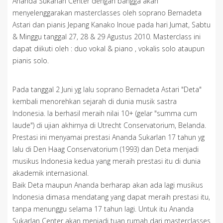
Ananda Sukarlan Center dengan bangga akan
menyelenggarakan masterclasses oleh soprano Bernadeta
Astari dan pianis Jepang Kanako Inoue pada hari Jumat, Sabtu
& Minggu tanggal 27, 28 & 29 Agustus 2010. Masterclass ini
dapat diikuti oleh : duo vokal & piano , vokalis solo ataupun
pianis solo.
Pada tanggal 2 Juni yg lalu soprano Bernadeta Astari "Deta"
kembali menorehkan sejarah di dunia musik sastra
Indonesia. Ia berhasil meraih nilai 10+ (gelar "summa cum
laude") di ujian akhirnya di Utrecht Conservatorium, Belanda.
Prestasi ini menyamai prestasi Ananda Sukarlan 17 tahun yg
lalu di Den Haag Conservatorium (1993) dan Deta menjadi
musikus Indonesia kedua yang meraih prestasi itu di dunia
akademik internasional.
Baik Deta maupun Ananda berharap akan ada lagi musikus
Indonesia dimasa mendatang yang dapat meraih prestasi itu,
tanpa menunggu selama 17 tahun lagi. Untuk itu Ananda
Sukarlan Center akan menjadi tuan rumah dari masterclasses