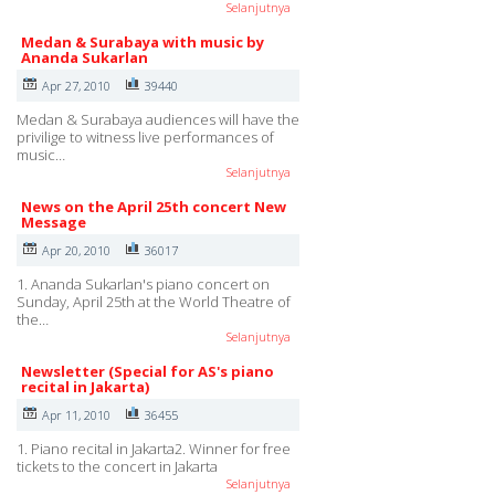
Selanjutnya
Medan & Surabaya with music by
Ananda Sukarlan
Apr 27, 2010
39440
Medan & Surabaya audiences will have the
privilige to witness live performances of
music…
Selanjutnya
News on the April 25th concert New
Message
Apr 20, 2010
36017
1. Ananda Sukarlan's piano concert on
Sunday, April 25th at the World Theatre of
the…
Selanjutnya
Newsletter (Special for AS's piano
recital in Jakarta)
Apr 11, 2010
36455
1. Piano recital in Jakarta2. Winner for free
tickets to the concert in Jakarta
Selanjutnya