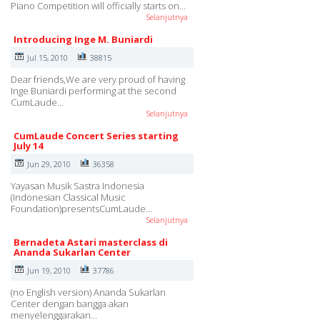
Piano Competition will officially starts on…
Selanjutnya
Introducing Inge M. Buniardi
Jul 15, 2010
38815
Dear friends,We are very proud of having
Inge Buniardi performing at the second
CumLaude…
Selanjutnya
CumLaude Concert Series starting
July 14
Jun 29, 2010
36358
Yayasan Musik Sastra Indonesia
(Indonesian Classical Music
Foundation)presentsCumLaude…
Selanjutnya
Bernadeta Astari masterclass di
Ananda Sukarlan Center
Jun 19, 2010
37786
(no English version) Ananda Sukarlan
Center dengan bangga akan
menyelenggarakan…