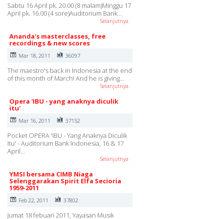
Sabtu 16 April pk. 20.00 (8 malam)Minggu 17
April pk. 16.00 (4 sore)Auditorium Bank…
Selanjutnya
Ananda's masterclasses, free
recordings & new scores
Mar 18, 2011
36097
The maestro's back in Indonesia at the end
of this month of March! And he is giving…
Selanjutnya
Opera 'IBU - yang anaknya diculik
itu'
Mar 16, 2011
37152
Pocket OPERA 'IBU - Yang Anaknya Diculik
Itu' - Auditorium Bank Indonesia, 16 & 17
April…
Selanjutnya
YMSI bersama CIMB Niaga
Selenggarakan Spirit Elfa Secioria
1959-2011
Feb 22, 2011
37802
Jumat 18 febuari 2011, Yayasan Musik