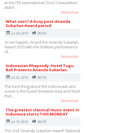
at the ITB International Choir Competition
didn't…
Selanjutnya
What next? A busy post-Ananda
Sukarlan Award period
Jul 24, 2010
36655
As we happily closed the Ananda Sukarlan
Award 2010 with the brilliant performance
of…
Selanjutnya
Indonesian Rhapsody: Hotel Tugu
Bali Presents Ananda Sukarlan.
Jul 22, 2010
36918
The best thing about the Indonesian arts
scene is the fusion between East and West
that…
Selanjutnya
The greatest classical music event in
Indonesia starts THIS MONDAY
Jul 19, 2010
36670
The 2nd "Ananda Sukarlan Award" National