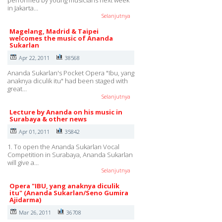
in Jakarta…
Selanjutnya
Magelang, Madrid & Taipei
welcomes the music of Ananda
Sukarlan
Apr 22, 2011
38568
Ananda Sukarlan's Pocket Opera "Ibu, yang
anaknya diculik itu" had been staged with
great…
Selanjutnya
Lecture by Ananda on his music in
Surabaya & other news
Apr 01, 2011
35842
1. To open the Ananda Sukarlan Vocal
Competition in Surabaya, Ananda Sukarlan
will give a…
Selanjutnya
Opera "IBU, yang anaknya diculik
itu" (Ananda Sukarlan/Seno Gumira
Ajidarma)
Mar 26, 2011
36708