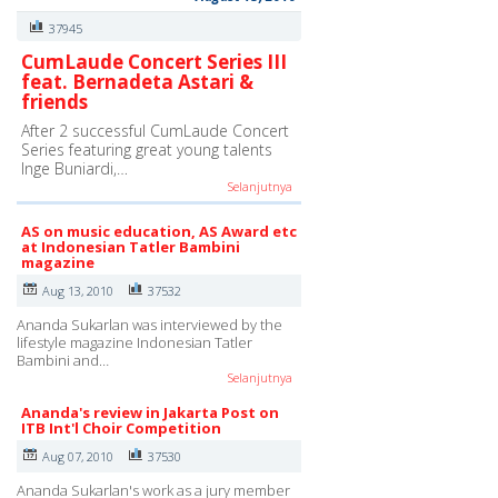
37945
CumLaude Concert Series III
feat. Bernadeta Astari &
friends
After 2 successful CumLaude Concert
Series featuring great young talents
Inge Buniardi,…
Selanjutnya
AS on music education, AS Award etc
at Indonesian Tatler Bambini
magazine
Aug 13, 2010
37532
Ananda Sukarlan was interviewed by the
lifestyle magazine Indonesian Tatler
Bambini and…
Selanjutnya
Ananda's review in Jakarta Post on
ITB Int'l Choir Competition
Aug 07, 2010
37530
Ananda Sukarlan's work as a jury member