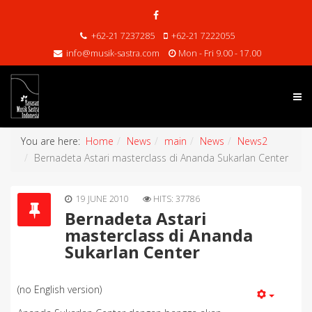
+62-21 7237285
+62-21 7222055
info@musik-sastra.com
Mon - Fri 9.00 - 17.00
You are here:
Home
News
main
News
News2
Bernadeta Astari masterclass di Ananda Sukarlan Center
19 JUNE 2010
HITS: 37786
Bernadeta Astari
masterclass di Ananda
Sukarlan Center
(no English version)