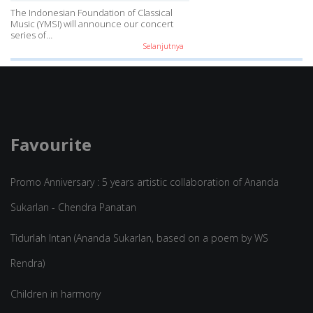
The Indonesian Foundation of Classical
Music (YMSI) will announce our concert
series of…
Selanjutnya
Favourite
Promo Anniversary : 5 years artistic collaboration of Ananda
Sukarlan - Chendra Panatan
Tidurlah Intan (Ananda Sukarlan, based on a poem by WS
Rendra)
Children in harmony