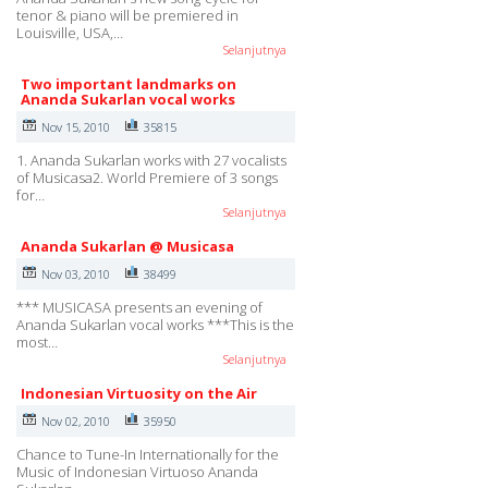
tenor & piano will be premiered in
Louisville, USA,…
Selanjutnya
Two important landmarks on
Ananda Sukarlan vocal works
Nov 15, 2010
35815
1. Ananda Sukarlan works with 27 vocalists
of Musicasa2. World Premiere of 3 songs
for…
Selanjutnya
Ananda Sukarlan @ Musicasa
Nov 03, 2010
38499
*** MUSICASA presents an evening of
Ananda Sukarlan vocal works ***This is the
most…
Selanjutnya
Indonesian Virtuosity on the Air
Nov 02, 2010
35950
Chance to Tune-In Internationally for the
Music of Indonesian Virtuoso Ananda