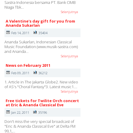
Sastra Indonesia bersama PT. Bank CIMB
Niaga Tbk…
Selanjutnya
A Valentine's day gift for you from
Ananda Sukarlan
Feb 14, 2011
35404
Ananda Sukarlan, Indonesian Classical
Music Foundation (www.musik-sastra.com)
and Ananda…
Selanjutnya
News on February 2011
Feb 09, 2011
36212
1. Article in The Jakarta Globe2. New video
of AS's "Choral Fantasy"3. Latest music1.…
Selanjutnya
Free tickets for Twilite Orch concert
at Eric & Ananda Classical Eve
Jan 22, 2011
35196
Don't miss the very special broadcast of
"Eric & Ananda Classical Eve" at Delta FM
99,1,…