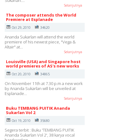
Sukarlan.…
Selanjutnya
The composer attends the World
Premiere at Esplanade
Oct 29, 2010
34620
Ananda Sukarlan will attend the world
premiere of his newest piece, "Vega &
Altair" at…
Selanjutnya
Louisville (USA) and Singapore host
world premieres of AS's new works
Oct 20, 2010
34865
On November 11th at 7.30 p.m a new work
by Ananda Sukarlan will be unveiled at
Esplanade…
Selanjutnya
Buku TEMBANG PUITIK Ananda
Sukarlan Vol 2
Oct 19, 2010
35680
Segera terbit : Buku 'TEMBANG PUITIK
Ananda Sukarlan Vol 2', 38 karya vocal
berdasarkan…