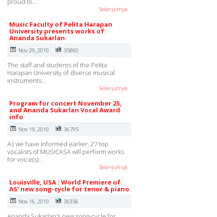
proud to…
Selanjutnya
Music Faculty of Pelita Harapan
University presents works of
Ananda Sukarlan
Nov 29, 2010
35860
The staff and students of the Pelita
Harapan University of diverse musical
instruments…
Selanjutnya
Program for concert November 25,
and Ananda Sukarlan Vocal Award
info
Nov 19, 2010
36795
As we have informed earlier, 27 top
vocalists of MUSICASA will perform works
for voice(s)…
Selanjutnya
Louisville, USA : World Premiere of
AS' new song-cycle for tenor & piano
Nov 16, 2010
36356
Ananda Sukarlan's new song-cycle for