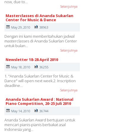
now, due to…
Selanjutnya
Masterclasses di Ananda Sukarlan
Center for Music & Dance
May 29, 2010
38963
Dengan ini kami memberitahukan jadwal
masterclasses di Ananda Sukarlan Center
untuk bulan…
Selanjutnya
Newsletter 18-28 April 2010
May 18, 2010
36255
1. "Ananda Sukarlan Center for Music &
Dance" will open next week.2. Inscription
deadline…
Selanjutnya
Ananda Sukarlan Award : National
Piano Competition, 20-25 Juli 2010
May 14, 2010
36744
Ananda Sukarlan Award bertujuan untuk
mencari pianis-pianis berbakat asal
Indonesia yang…