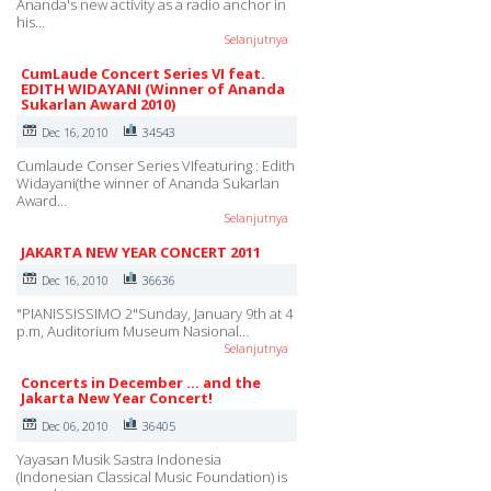
Ananda's new activity as a radio anchor in
his…
Selanjutnya
CumLaude Concert Series VI feat.
EDITH WIDAYANI (Winner of Ananda
Sukarlan Award 2010)
Dec 16, 2010
34543
Cumlaude Conser Series VIfeaturing : Edith
Widayani(the winner of Ananda Sukarlan
Award…
Selanjutnya
JAKARTA NEW YEAR CONCERT 2011
Dec 16, 2010
36636
"PIANISSISSIMO 2"Sunday, January 9th at 4
p.m, Auditorium Museum Nasional…
Selanjutnya
Concerts in December ... and the
Jakarta New Year Concert!
Dec 06, 2010
36405
Yayasan Musik Sastra Indonesia
(Indonesian Classical Music Foundation) is