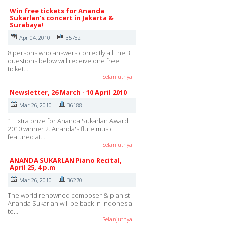
Win free tickets for Ananda
Sukarlan's concert in Jakarta &
Surabaya!
Apr 04, 2010
35782
8 persons who answers correctly all the 3
questions below will receive one free
ticket…
Selanjutnya
Newsletter, 26 March - 10 April 2010
Mar 26, 2010
36188
1. Extra prize for Ananda Sukarlan Award
2010 winner 2. Ananda's flute music
featured at…
Selanjutnya
ANANDA SUKARLAN Piano Recital,
April 25, 4 p.m
Mar 26, 2010
36270
The world renowned composer & pianist
Ananda Sukarlan will be back in Indonesia
to…
Selanjutnya