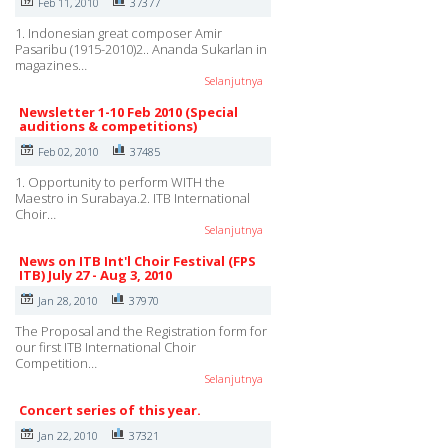
Feb 11, 2010
37377
1. Indonesian great composer Amir
Pasaribu (1915-2010)2.. Ananda Sukarlan in
magazines…
Selanjutnya
Newsletter 1-10 Feb 2010 (Special
auditions & competitions)
Feb 02, 2010
37485
1. Opportunity to perform WITH the
Maestro in Surabaya.2. ITB International
Choir…
Selanjutnya
News on ITB Int'l Choir Festival (FPS
ITB) July 27 - Aug 3, 2010
Jan 28, 2010
37970
The Proposal and the Registration form for
our first ITB International Choir
Competition…
Selanjutnya
Concert series of this year.
Jan 22, 2010
37321